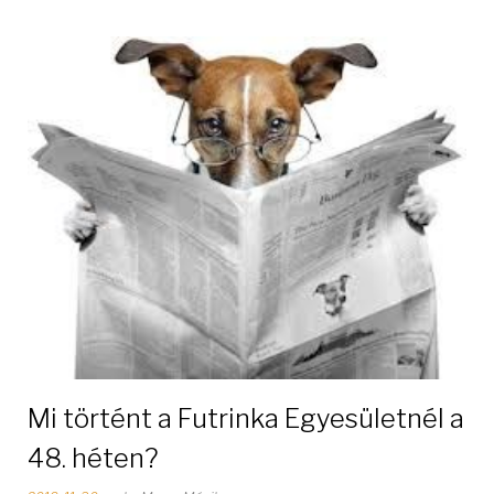
e
r
M
ó
n
i
k
a
Mi történt a Futrinka Egyesületnél a
48. héten?