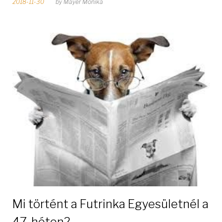
2018-11-30
by
Mayer Mónika
Mi történt a Futrinka Egyesületnél a
47. héten?