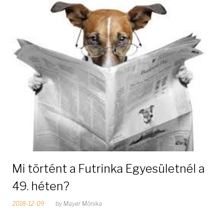
S
z
e
r
z
ő
:
M
Mi történt a Futrinka Egyesületnél a
a
49. héten?
y
2018-12-09
by
Mayer Mónika