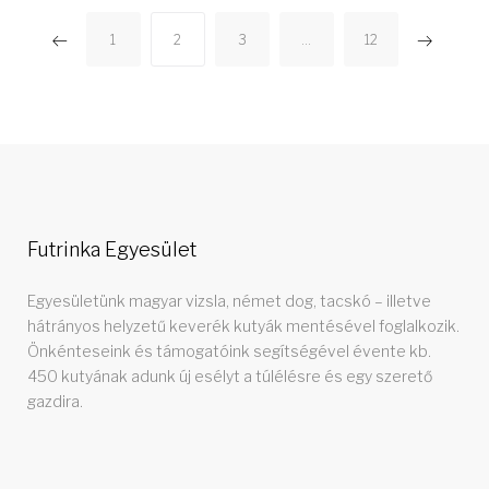
B
1
2
3
…
12
e
j
e
g
Futrinka Egyesület
y
Egyesületünk magyar vizsla, német dog, tacskó – illetve
hátrányos helyzetű keverék kutyák mentésével foglalkozik.
z
Önkénteseink és támogatóink segítségével évente kb.
450 kutyának adunk új esélyt a túlélésre és egy szerető
é
gazdira.
s