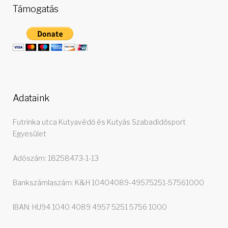
n
Támogatás
a
v
i
g
Adataink
á
Futrinka utca Kutyavédő és Kutyás Szabadidősport
Egyesület
c
Adószám: 18258473-1-13
i
Bankszámlaszám: K&H 10404089-49575251-57561000
ó
IBAN: HU94 1040 4089 4957 5251 5756 1000