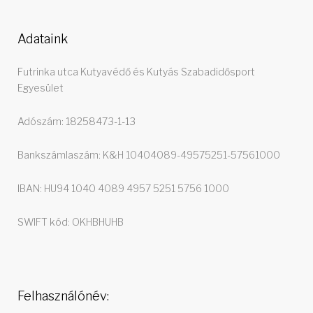
Adataink
Futrinka utca Kutyavédő és Kutyás Szabadidősport
Egyesület
Adószám: 18258473-1-13
Bankszámlaszám: K&H 10404089-49575251-57561000
IBAN: HU94 1040 4089 4957 5251 5756 1000
SWIFT kód: OKHBHUHB
Felhasználónév: