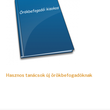
i
s
o
k
o
s
Hasznos tanácsok új örökbefogadóknak