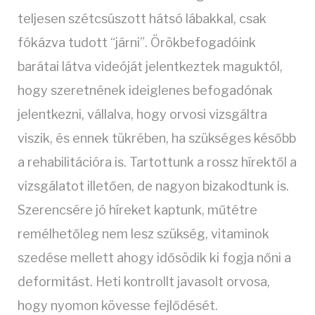
teljesen szétcsúszott hátsó lábakkal, csak
fókázva tudott “járni”. Örökbefogadóink
barátai látva videóját jelentkeztek maguktól,
hogy szeretnének ideiglenes befogadónak
jelentkezni, vállalva, hogy orvosi vizsgáltra
viszik, és ennek tükrében, ha szükséges később
a rehabilitációra is. Tartottunk a rossz hírektől a
vizsgálatot illetően, de nagyon bizakodtunk is.
Szerencsére jó híreket kaptunk, műtétre
remélhetőleg nem lesz szükség, vitaminok
szedése mellett ahogy idősödik ki fogja nőni a
deformitást. Heti kontrollt javasolt orvosa,
hogy nyomon kövesse fejlődését.