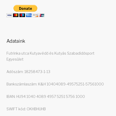
Adataink
Futrinka utca Kutyavédő és Kutyás Szabadidősport
Egyesület
Adószám: 18258473-1-13
Bankszámlaszám: K&H 10404089-49575251-57561000
IBAN: HU94 1040 4089 4957 5251 5756 1000
SWIFT kód: OKHBHUHB