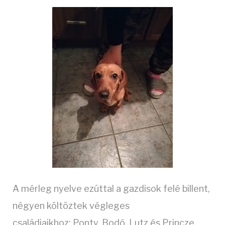
A mérleg nyelve ezúttal a gazdisok felé billent,
négyen költöztek végleges
családjaikhoz: Ponty, Bodó, Lutz és Princze.