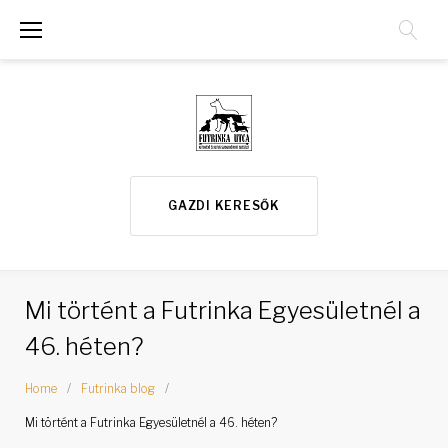
S
k
i
p
t
o
GAZDI KERESŐK
c
o
n
Mi történt a Futrinka Egyesületnél a
t
46. héten?
e
n
Home
/
Futrinka blog
/
t
Mi történt a Futrinka Egyesületnél a 46. héten?