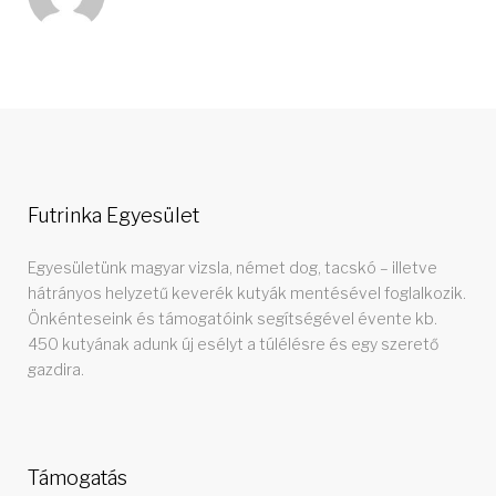
k
n
s
t
Futrinka Egyesület
Egyesületünk magyar vizsla, német dog, tacskó – illetve
hátrányos helyzetű keverék kutyák mentésével foglalkozik.
Önkénteseink és támogatóink segítségével évente kb.
450 kutyának adunk új esélyt a túlélésre és egy szerető
gazdira.
Támogatás