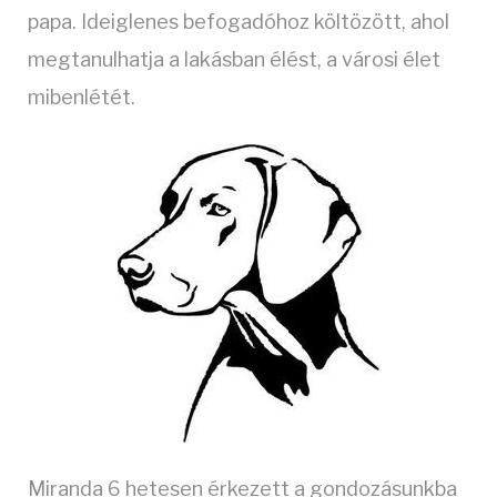
papa. Ideiglenes befogadóhoz költözött, ahol
megtanulhatja a lakásban élést, a városi élet
mibenlétét.
Miranda 6 hetesen érkezett a gondozásunkba