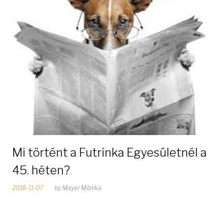
a
p
:
2
0
1
8
Mi történt a Futrinka Egyesületnél a
-
45. héten?
1
2018-11-07
by
Mayer Mónika
1