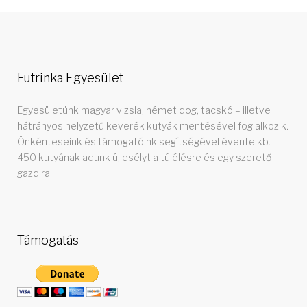
-
0
7
Futrinka Egyesület
Egyesületünk magyar vizsla, német dog, tacskó – illetve
hátrányos helyzetű keverék kutyák mentésével foglalkozik.
Önkénteseink és támogatóink segítségével évente kb.
450 kutyának adunk új esélyt a túlélésre és egy szerető
gazdira.
Támogatás