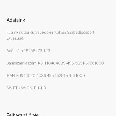
Adataink
Futrinka utca Kutyavédő és Kutyás Szabadidősport
Egyesület
Adószám: 18258473-1-13
Bankszámlaszám: K&H 10404089-49575251-57561000
IBAN: HU94 1040 4089 4957 5251 5756 1000
SWIFT kód: OKHBHUHB
Felhasználónév: