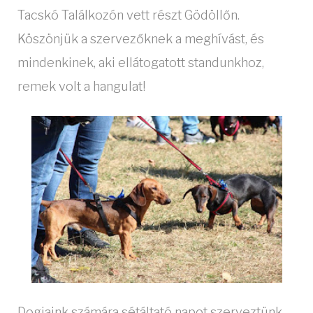
Tacskó Találkozón vett részt Gödöllőn.
Köszönjük a szervezőknek a meghívást, és
mindenkinek, aki ellátogatott standunkhoz,
remek volt a hangulat!
Dogjaink számára sétáltató napot szerveztünk