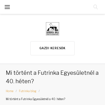
S
k
i
p
t
o
GAZDI KERESŐK
c
o
n
Mi történt a Futrinka Egyesületnél a
t
40. héten?
e
n
Home
/
Futrinka blog
/
t
Mi történt a Futrinka Egyesületnél a 40. héten?