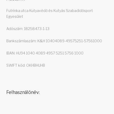
Futrinka utca Kutyavédő és Kutyás Szabadidősport
Egyesület
Adószám: 18258473-1-13
Bankszámlaszám: K&H 10404089-49575251-57561000
IBAN: HU94 1040 4089 4957 5251 5756 1000
SWIFT kód: OKHBHUHB
Felhasználónév: