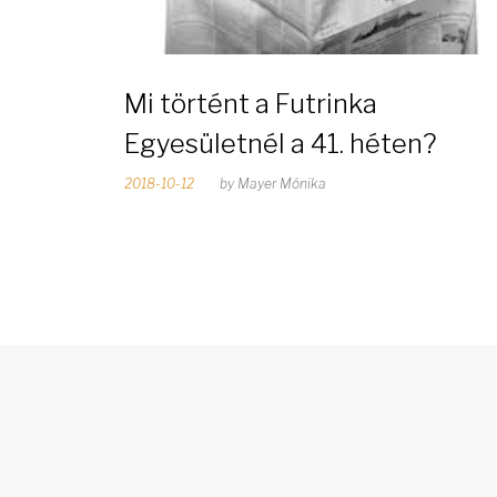
p
:
Mi történt a Futrinka
Egyesületnél a 41. héten?
2
2018-10-12
by
Mayer Mónika
0
1
8