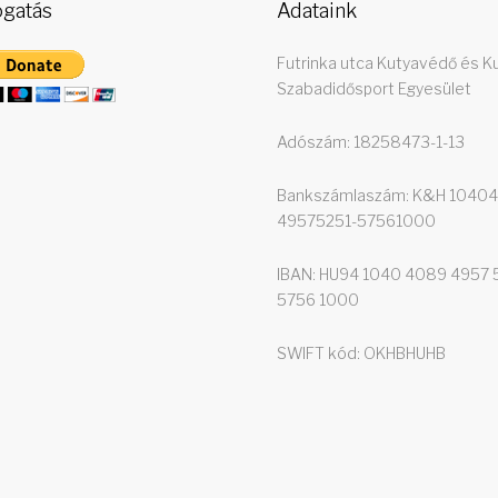
gatás
Adataink
Futrinka utca Kutyavédő és K
Szabadidősport Egyesület
Adószám: 18258473-1-13
Bankszámlaszám: K&H 1040
49575251-57561000
IBAN: HU94 1040 4089 4957 
5756 1000
SWIFT kód: OKHBHUHB