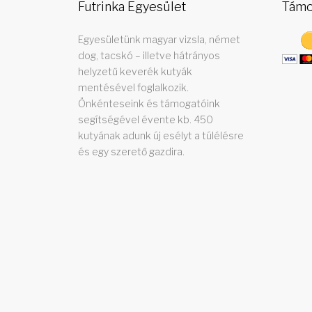
Futrinka Egyesület
Támo
-
Egyesületünk magyar vizsla, német
dog, tacskó – illetve hátrányos
helyzetű keverék kutyák
mentésével foglalkozik.
1
Önkénteseink és támogatóink
segítségével évente kb. 450
kutyának adunk új esélyt a túlélésre
és egy szerető gazdira.
0
-
1