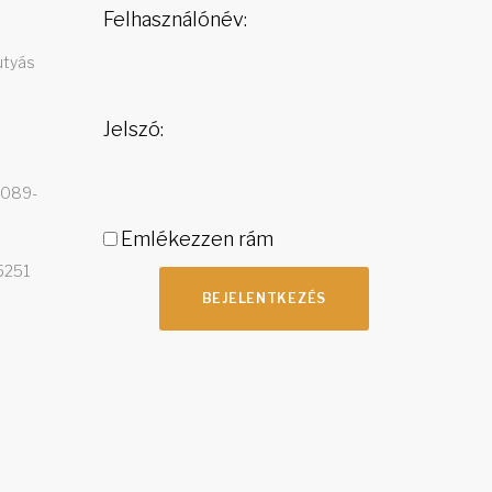
Felhasználónév:
utyás
Jelszó:
4089-
Emlékezzen rám
5251
BEJELENTKEZÉS