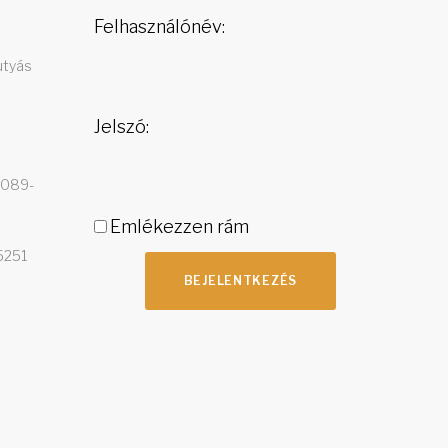
Felhasználónév:
utyás
Jelszó:
4089-
Emlékezzen rám
5251
BEJELENTKEZÉS