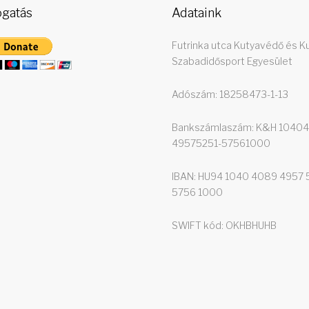
gatás
Adataink
Futrinka utca Kutyavédő és K
Szabadidősport Egyesület
Adószám: 18258473-1-13
Bankszámlaszám: K&H 1040
49575251-57561000
IBAN: HU94 1040 4089 4957 
5756 1000
SWIFT kód: OKHBHUHB