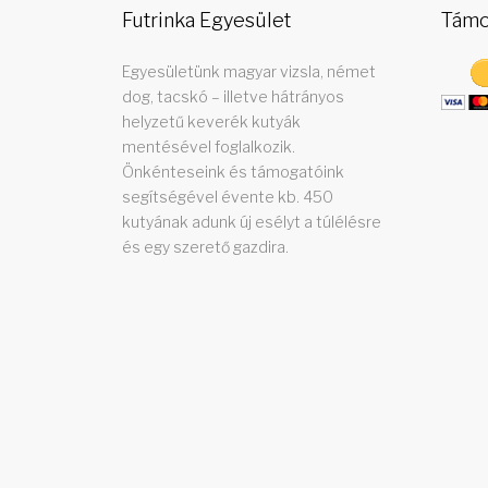
Futrinka Egyesület
Támo
ó
Egyesületünk magyar vizsla, német
dog, tacskó – illetve hátrányos
helyzetű keverék kutyák
b
mentésével foglalkozik.
Önkénteseink és támogatóink
segítségével évente kb. 450
kutyának adunk új esélyt a túlélésre
e
és egy szerető gazdira.
r