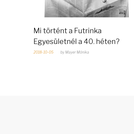
1
Mi történt a Futrinka
8
Egyesületnél a 40. héten?
2018-10-05
by
Mayer Mónika
o
k
t