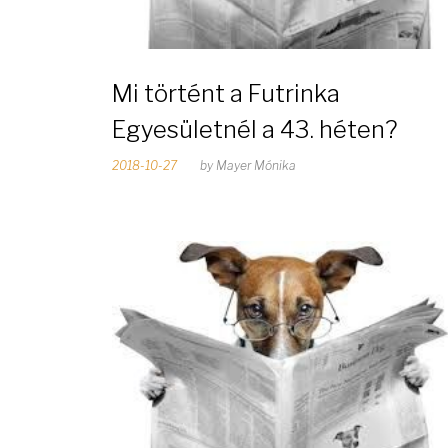
n
a
Mi történt a Futrinka
Egyesületnél a 43. héten?
p
2018-10-27
by
Mayer Mónika
:
2
0