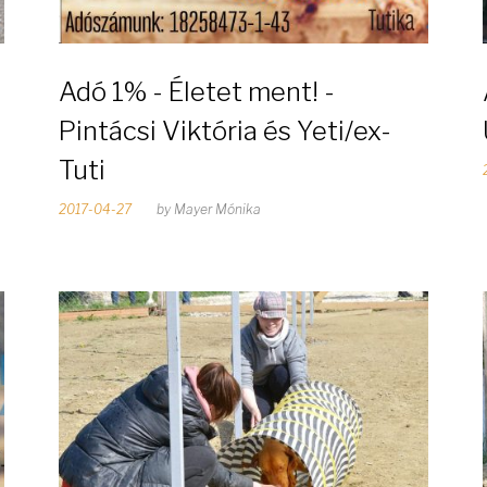
Adó 1% - Életet ment! -
Pintácsi Viktória és Yeti/ex-
Tuti
2017-04-27
by
Mayer Mónika