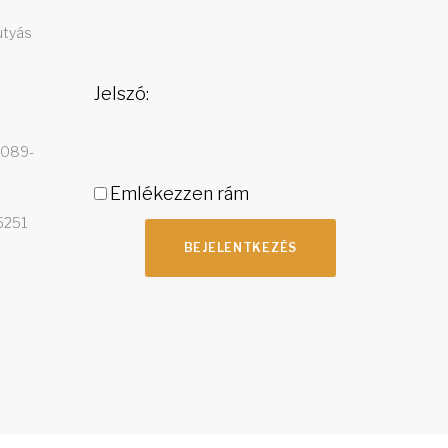
utyás
Jelszó:
4089-
Emlékezzen rám
5251
BEJELENTKEZÉS