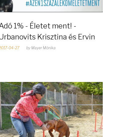
Adó 1% - Életet ment! -
Urbanovits Krisztina és Ervin
2017-04-27
by
Mayer Mónika