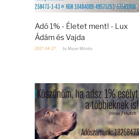
p
:
Adó 1% - Életet ment! - Lux
Ádám és Vajda
2
2017-04-27
by
Mayer Mónika
0
1
7