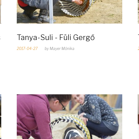
s
Tanya-Suli - Füli Gergő
2017-04-27
by
Mayer Mónika