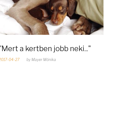
"Mert a kertben jobb neki..."
2017-04-27
by
Mayer Mónika