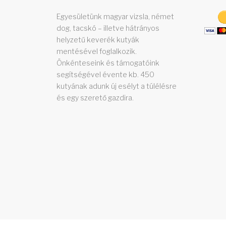
Egyesületünk magyar vizsla, német
dog, tacskó – illetve hátrányos
helyzetű keverék kutyák
mentésével foglalkozik.
Önkénteseink és támogatóink
segítségével évente kb. 450
kutyának adunk új esélyt a túlélésre
és egy szerető gazdira.