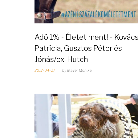
-
Adó 1% - Életet ment! - Kovác
0
Patrícia, Gusztos Péter és
Jónás/ex-Hutch
4
2017-04-27
by
Mayer Mónika
-
2