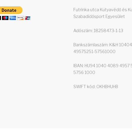
Futrinka utca Kutyavédő és K
Szabadidősport Egyesület
Adószám: 18258473-1-13
Bankszámlaszám: K&H 1040
49575251-57561000
IBAN: HU94 1040 4089 4957 
5756 1000
SWIFT kód: OKHBHUHB