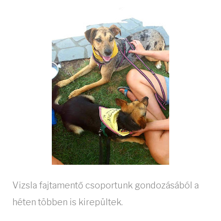
Vizsla fajtamentő csoportunk gondozásából a
héten többen is kirepültek.