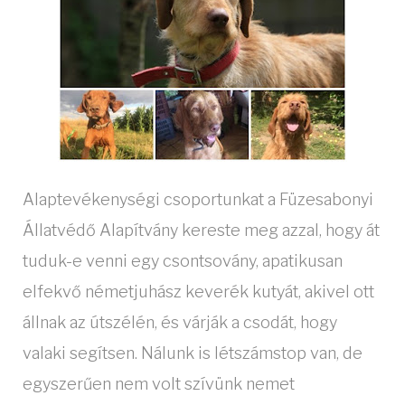
Alaptevékenységi csoportunkat a Füzesabonyi
Állatvédő Alapítvány kereste meg azzal, hogy át
tuduk-e venni egy csontsovány, apatikusan
elfekvő németjuhász keverék kutyát, akivel ott
állnak az útszélén, és várják a csodát, hogy
valaki segítsen. Nálunk is létszámstop van, de
egyszerűen nem volt szívünk nemet