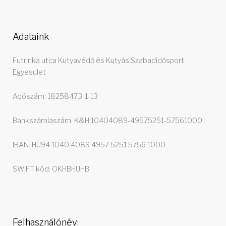
Adataink
Futrinka utca Kutyavédő és Kutyás Szabadidősport
Egyesület
Adószám: 18258473-1-13
Bankszámlaszám: K&H 10404089-49575251-57561000
IBAN: HU94 1040 4089 4957 5251 5756 1000
SWIFT kód: OKHBHUHB
Felhasználónév: