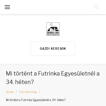
S
k
i
p
t
o
GAZDI KERESŐK
c
o
n
Mi történt a Futrinka Egyesületnél a
t
34. héten?
e
n
Home
/
Futrinka blog
/
t
Mi történt a Futrinka Egyesületnél a 34. héten?