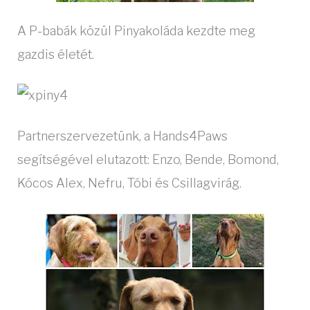
A P-babák közül Pinyakoláda kezdte meg
gazdis életét.
Partnerszervezetünk, a Hands4Paws
segítségével elutazott: Enzo, Bende, Bomond,
Kócos Alex, Nefru, Tóbi és Csillagvirág.