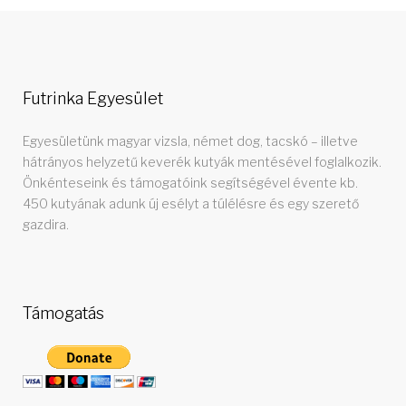
Futrinka Egyesület
Egyesületünk magyar vizsla, német dog, tacskó – illetve
hátrányos helyzetű keverék kutyák mentésével foglalkozik.
Önkénteseink és támogatóink segítségével évente kb.
450 kutyának adunk új esélyt a túlélésre és egy szerető
gazdira.
Támogatás