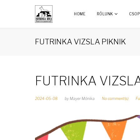
S
HOME
RÓLUNK
CSOP
k
i
p
FUTRINKA VIZSLA PIKNIK
t
o
c
FUTRINKA VIZSLA
o
n
2024-05-08
by
Mayer Mónika
No comment(s)
Fu
t
e
n
t