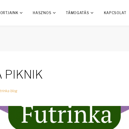
ORTJAINK
HASZNOS
TÁMOGATÁS
KAPCSOLAT
 PIKNIK
trinka blog