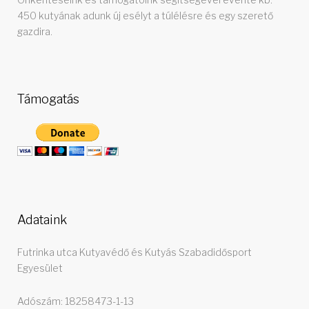
450 kutyának adunk új esélyt a túlélésre és egy szerető
gazdira.
Támogatás
Adataink
Futrinka utca Kutyavédő és Kutyás Szabadidősport
Egyesület
Adószám: 18258473-1-13