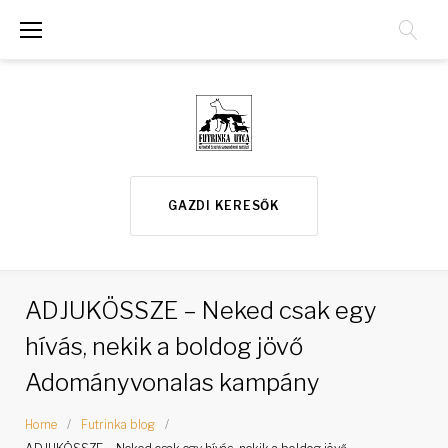
S
k
i
p
t
o
GAZDI KERESŐK
c
o
n
ADJUKÖSSZE – Neked csak egy
t
hívás, nekik a boldog jövő
e
Adományvonalas kampány
n
t
Home
/
Futrinka blog
/