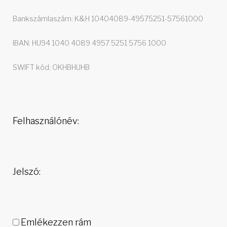
Bankszámlaszám: K&H 10404089-49575251-57561000
IBAN: HU94 1040 4089 4957 5251 5756 1000
SWIFT kód: OKHBHUHB
Felhasználónév:
Jelszó:
Emlékezzen rám