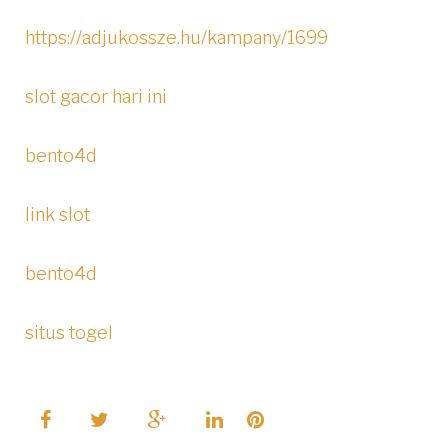
https://adjukossze.hu/kampany/1699
slot gacor hari ini
bento4d
link slot
bento4d
situs togel
F
T
G
L
P