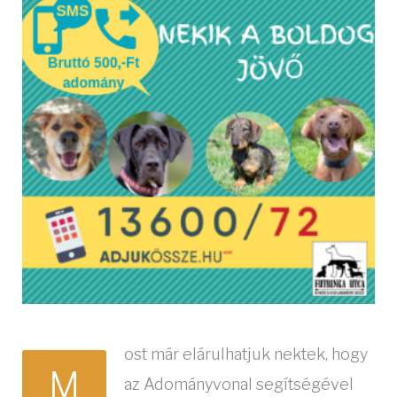
ost már elárulhatjuk nektek, hogy
M
az Adományvonal segítségével