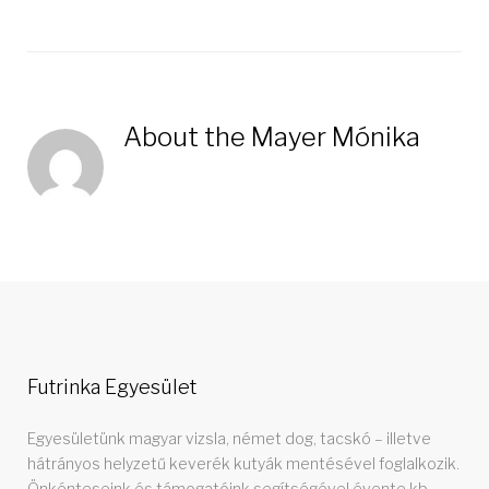
a
w
o
i
i
c
i
o
n
n
e
t
g
k
t
b
t
l
e
e
o
e
e
d
r
About the
Mayer Mónika
o
r
+
I
e
k
n
s
t
Futrinka Egyesület
Egyesületünk magyar vizsla, német dog, tacskó – illetve
hátrányos helyzetű keverék kutyák mentésével foglalkozik.
Önkénteseink és támogatóink segítségével évente kb.