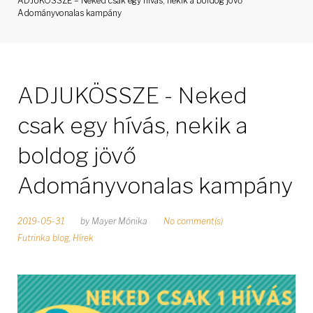
ADJUKÖSSZE – Neked csak egy hívás, nekik a boldog jövő
Adományvonalas kampány
ADJUKÖSSZE - Neked
csak egy hívás, nekik a
boldog jövő
Adományvonalas kampány
2019-05-31
by
Mayer Mónika
No comment(s)
Futrinka blog
,
Hírek