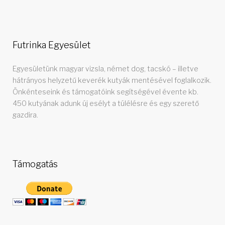
Futrinka Egyesület
Egyesületünk magyar vizsla, német dog, tacskó – illetve
hátrányos helyzetű keverék kutyák mentésével foglalkozik.
Önkénteseink és támogatóink segítségével évente kb.
450 kutyának adunk új esélyt a túlélésre és egy szerető
gazdira.
Támogatás