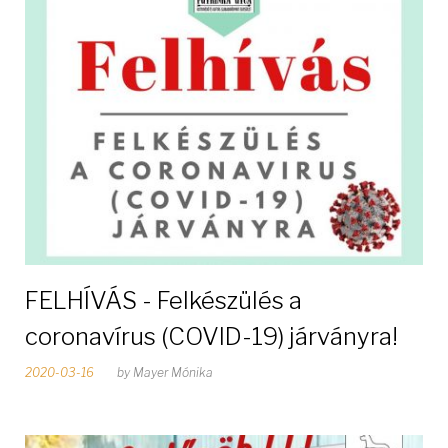
ó
n
a
p
:
2
0
FELHÍVÁS - Felkészülés a
2
coronavírus (COVID-19) járványra!
0
2020-03-16
by
Mayer Mónika
m