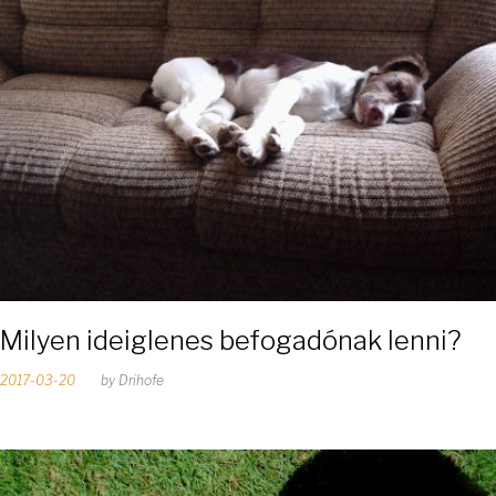
2
0
Milyen ideiglenes befogadónak lenni?
2017-03-20
by
Drihofe