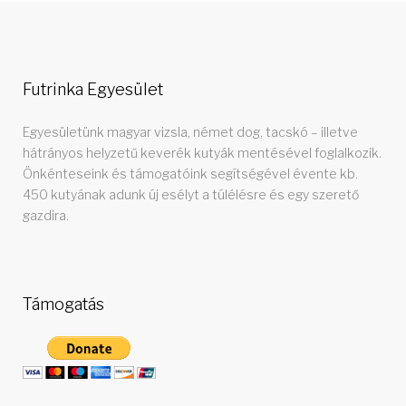
Futrinka Egyesület
Egyesületünk magyar vizsla, német dog, tacskó – illetve
hátrányos helyzetű keverék kutyák mentésével foglalkozik.
Önkénteseink és támogatóink segítségével évente kb.
450 kutyának adunk új esélyt a túlélésre és egy szerető
gazdira.
Támogatás