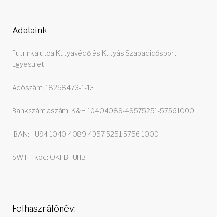
Adataink
Futrinka utca Kutyavédő és Kutyás Szabadidősport
Egyesület
Adószám: 18258473-1-13
Bankszámlaszám: K&H 10404089-49575251-57561000
IBAN: HU94 1040 4089 4957 5251 5756 1000
SWIFT kód: OKHBHUHB
Felhasználónév: