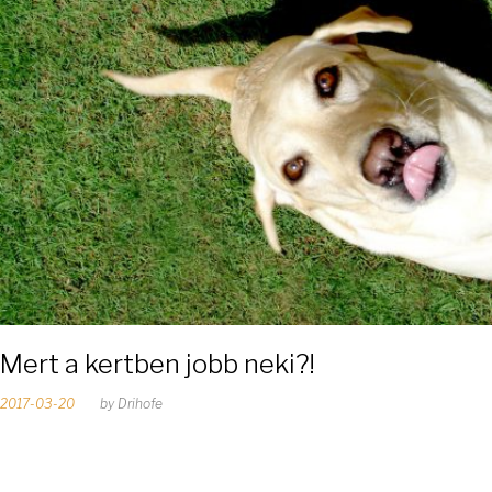
Mert a kertben jobb neki?!
2017-03-20
by
Drihofe