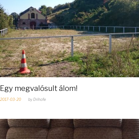
p
:
2
0
1
7
-
Egy megvalósult álom!
0
2017-03-20
by
Drihofe
3
-