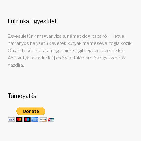
á
j
Futrinka Egyesület
u
Egyesületünk magyar vizsla, német dog, tacskó – illetve
hátrányos helyzetű keverék kutyák mentésével foglalkozik.
s
Önkénteseink és támogatóink segítségével évente kb.
450 kutyának adunk új esélyt a túlélésre és egy szerető
gazdira.
Támogatás