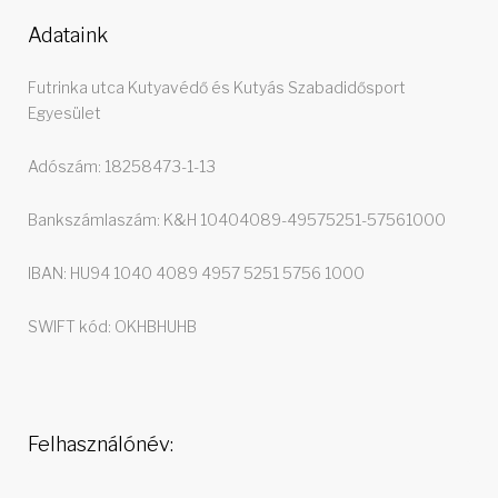
Adataink
Futrinka utca Kutyavédő és Kutyás Szabadidősport
Egyesület
Adószám: 18258473-1-13
Bankszámlaszám: K&H 10404089-49575251-57561000
IBAN: HU94 1040 4089 4957 5251 5756 1000
SWIFT kód: OKHBHUHB
Felhasználónév: