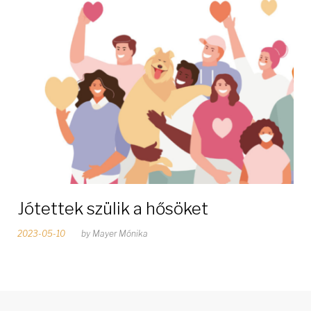
ó
n
a
p
:
2
0
Jótettek szülik a hősöket
2
2023-05-10
by
Mayer Mónika
3
m