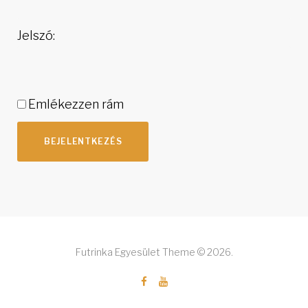
Jelszó:
Emlékezzen rám
BEJELENTKEZÉS
Futrinka Egyesület Theme © 2026.
F
Y